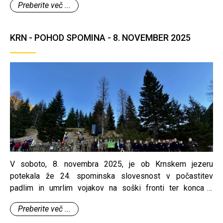
Preberite več ...
KRN - POHOD SPOMINA - 8. NOVEMBER 2025
V soboto, 8. novembra 2025, je ob Krnskem jezeru
potekala že 24. spominska slovesnost v počastitev
padlim in umrlim vojakov na soški fronti ter konca I.
svetovne vojne. Kot vsako leto smo se tudi letos zgodaj
Preberite več ...
zjutraj člani Združenja vojaških gornikov Slovenije z