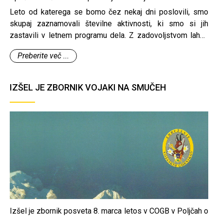
Leto od katerega se bomo čez nekaj dni poslovili, smo
skupaj zaznamovali številne aktivnosti, ki smo si jih
zastavili v letnem programu dela. Z zadovoljstvom lahko
rečemo, da smo kljub našim skromnim finančnim
Preberite več ...
sredstvom, naredili veliko v dobrobit naše organizacije,
naše krovne organizacije Zveze slovenskih častnikov in
naše domovine Slovenije, tako doma kot v tujini.
IZŠEL JE ZBORNIK VOJAKI NA SMUČEH
Izšel je zbornik posveta 8. marca letos v COGB v Poljčah o