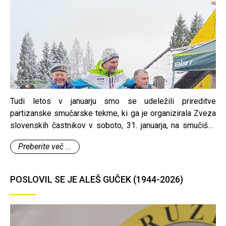
Tudi letos v januarju smo se udeležili prireditve
partizanske smučarske tekme, ki ga je organizirala Zveza
slovenskih častnikov v soboto, 31. januarja, na smučišču
Cerkno. Tekmovala sta dva naša člana Tone Primožič, ki je
Preberite več ...
dosegel drugo mesto, in Jože Peternelj. Čestitke.
POSLOVIL SE JE ALEŠ GUČEK (1944-2026)