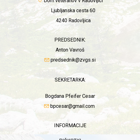
Dom veteranov v Radovljici
Ljubljanska cesta 60
4240 Radovljica
PREDSEDNIK:
Anton Vavroš
predsednik@zvgs.si
SEKRETARKA:
Bogdana Pfeifer Cesar
bpcesar@gmail.com
INFORMACIJE