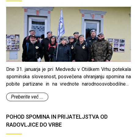
Dne 31. januarja je pri Medvedu v Otiškem Vrhu potekala
spominska slovesnost, posvečena ohranjanju spomina na
pobite partizane in na vrednote narodnoosvobodilnega
boja.
Preberite več ...
POHOD SPOMINA IN PRIJATELJSTVA OD
RADOVLJICE DO VRBE