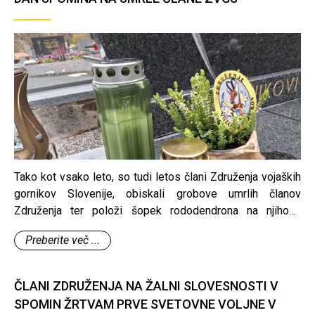
Tako kot vsako leto, so tudi letos člani Združenja vojaških
gornikov Slovenije, obiskali grobove umrlih članov
Združenja ter položi šopek rododendrona na njihove
grobove ter se tako poklonimo njihovemu spominu.
Preberite več ...
ČLANI ZDRUŽENJA NA ŽALNI SLOVESNOSTI V
SPOMIN ŽRTVAM PRVE SVETOVNE VOLJNE V