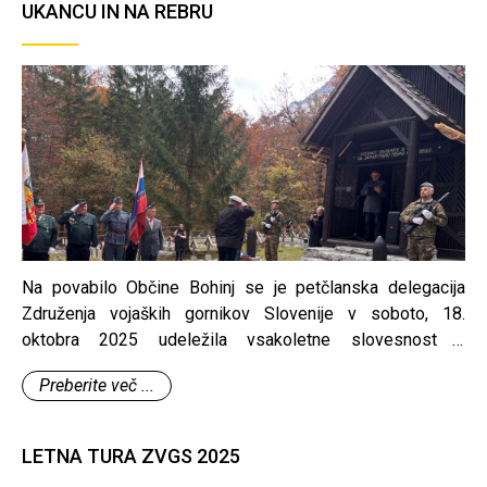
UKANCU IN NA REBRU
Na povabilo Občine Bohinj se je petčlanska delegacija
Združenja vojaških gornikov Slovenije v soboto, 18.
oktobra 2025 udeležila vsakoletne slovesnost v
počastitev žrtvam 1. svetovne vojne na vojaškem
Preberite več ...
pokopališču v Ukancu in Rebru.
LETNA TURA ZVGS 2025