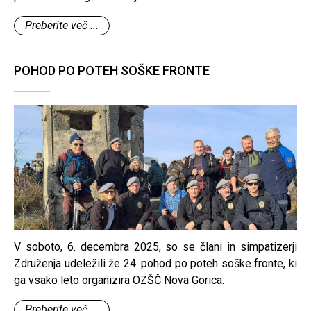
zabavni del s srečelovom pa je poskrbela Darja, ki je bila
Preberite več ...
tudi neutrudna organizatorka celotnega dogodka.
POHOD PO POTEH SOŠKE FRONTE
V soboto, 6. decembra 2025, so se člani in simpatizerji
Združenja udeležili že 24. pohod po poteh soške fronte, ki
ga vsako leto organizira OZŠČ Nova Gorica.
Preberite več ...