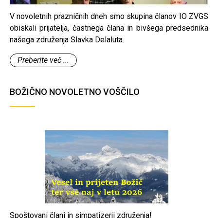
V novoletnih prazničnih dneh smo skupina članov IO ZVGS
obiskali prijatelja, častnega člana in bivšega predsednika
našega združenja Slavka Delaluta.
Preberite več ...
BOŽIČNO NOVOLETNO VOŠČILO
Spoštovani člani in simpatizerji združenja!