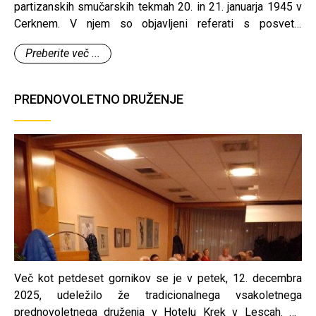
partizanskih smučarskih tekmah 20. in 21. januarja 1945 v
Cerknem. V njem so objavljeni referati s posveta,
obogateni s slikovnim gradivom, z dodanimi prispevki
Preberite več ...
poznavalcev tekem iz leta 1945 in spominskih prireditev
Partizanske smučine 1945.
PREDNOVOLETNO DRUŽENJE
Več kot petdeset gornikov se je v petek, 12. decembra
2025, udeležilo že tradicionalnega vsakoletnega
prednovoletnega druženja v Hotelu Krek v Lescah. Za