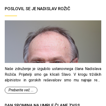
Gorenjske in Koroške ter naši prijatelji avstrijskega
veteranskega združenja "k. u. k. Infanterieregiment
POSLOVIL SE JE NADISLAV ROŽIČ
'Erzherzog Rainer' št. 59" iz Salzburga in prijatelji Alpini iz
združenja Marostika Italija povzpeli iz doline Lepena do
Doma pri Krnskem jezeru ter zatem še do prireditvenega
prostora pri samem Krnskem jezeru, kjer je bila
tradicionalna slovesnost.
Naše združenje je izgubilo ustanovnega člana Nadislava
Rožiča. Prijatelji smo ga klicali Slavo. V krogu tržiških
alpinistov in gorskih reševalcev smo mu najraje rekli
Pendl.
Preberite več ...
DAN SPOMINA NA UMRLE ČLANE ZVGS