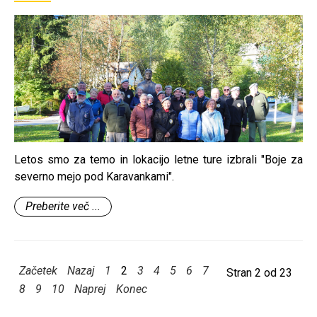
Letos smo za temo in lokacijo letne ture izbrali "Boje za
severno mejo pod Karavankami".
Preberite več ...
Začetek
Nazaj
1
2
3
4
5
6
7
Stran 2 od 23
8
9
10
Naprej
Konec