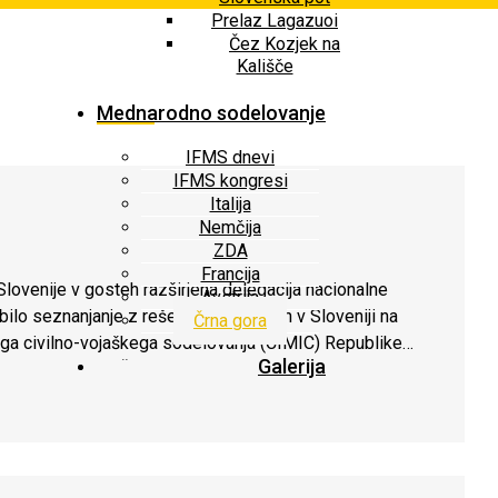
Prelaz Lagazuoi
Čez Kozjek na
Kališče
Mednarodno sodelovanje
IFMS dnevi
IFMS kongresi
Italija
Nemčija
ZDA
Francija
Slovenije v gosteh razširjena delegacija nacionalne
Avstrija
bilo seznanjanje z reševanjem v gorah v Sloveniji na
Črna gora
ga civilno-vojaškega sodelovanja (CIMIC) Republike
Galerija
predstavnik GRS Črna gora Dragutin Lalič in predstavnik