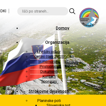
DKI
Domov
Organizacija
Izvršilni odbor
Častni člani ZVGS
In memoriam
Pristopnica
Dokumenti
Kontakti
Sponzorji
Strokovne dejavnosti
Planinske poti
Slovenska pot