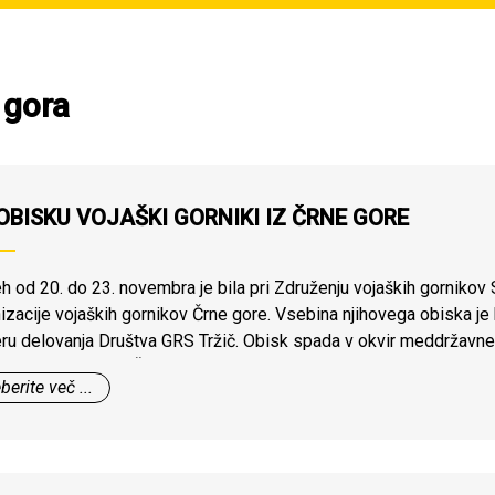
 gora
OBISKU VOJAŠKI GORNIKI IZ ČRNE GORE
h od 20. do 23. novembra je bila pri Združenju vojaških gornikov 
izacije vojaških gornikov Črne gore. Vsebina njihovega obiska je 
ru delovanja Društva GRS Tržič. Obisk spada v okvir meddržavne
nije in Republike Črne gore. V črnogorski delegaciji sta bil tudi 
berite več ...
ne gore dr. Dragan Bulatović.