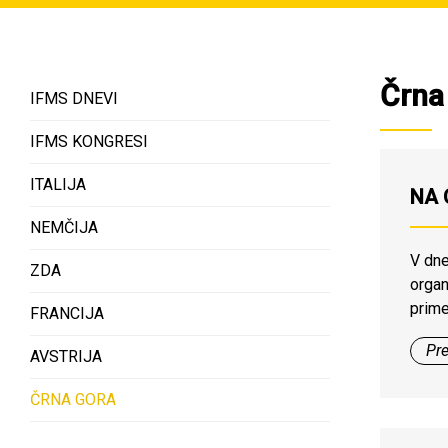
Črna
IFMS DNEVI
IFMS KONGRESI
ITALIJA
NA 
NEMČIJA
V dne
ZDA
organ
prime
FRANCIJA
Slove
Pre
AVSTRIJA
PZ Čr
ČRNA GORA