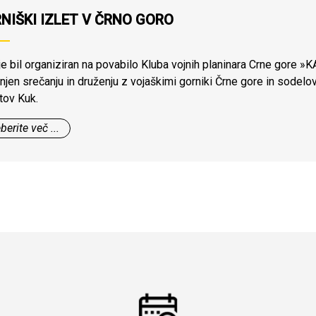
NIŠKI IZLET V ČRNO GORO
 je bil organiziran na povabilo Kluba vojnih planinara Crne gore »
jen srečanju in druženju z vojaškimi gorniki Črne gore in sode
tov Kuk.
berite več ...