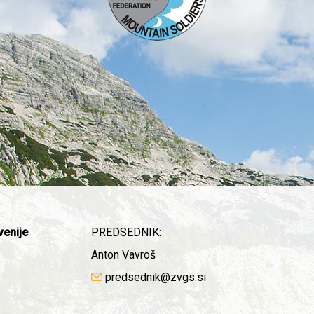
venije
PREDSEDNIK:
Anton Vavroš
predsednik@zvgs.si