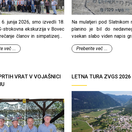
 6. junija 2026, smo izvedli 18.
Na mulatjeri pod Slatnikom 
-strokovna ekskurzija v Bovec
planino je bil do nedavne
srečanje članov in simpatizerjev
vsekan slabo viden napis gra
Mangartom.
pot je služila za dovoz m
e več ...
Preberite več ...
gradnjo bunkerjev in kasarn
Alpskega zida. Po njej so pri
kovinsko kupolo do vrha Mož
PRTIH VRAT V VOJAŠNICI
LETNA TURA ZVGS 2026 
JU