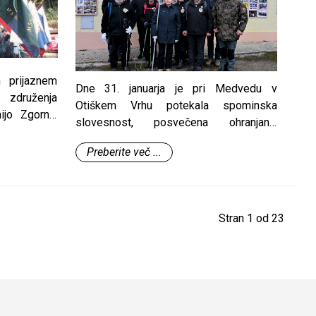
 prijaznem
Dne 31. januarja je pri Medvedu v
 združenja
Otiškem Vrhu potekala spominska
ijo Zgornja
slovesnost, posvečena ohranjanju
a Izvršnega
spomina na pobite partizane in na
, potekala v
Preberite več ...
vrednote narodnoosvobodilnega boja.
Radovljici,
 60, kjer bo
VGS.
Stran 1 od 23