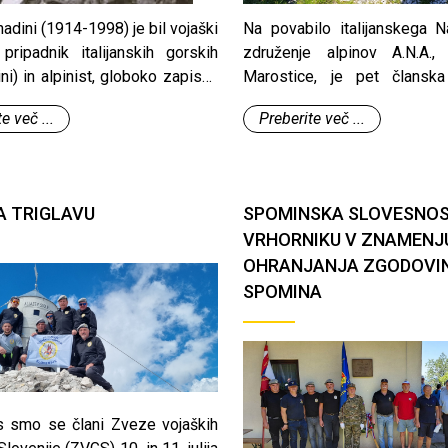
adini (1914-1998) je bil vojaški
Na povabilo italijanskega N
pripadnik italijanskih gorskih
združenje alpinov A.N.A.,
ini) in alpinist, globoko zapisan
Marostice, je pet članska
 Ta je postal njegova osrednja
Združenja vojaških gornikov
e več ...
Preberite več ...
j, ki ga je raziskoval, preplezal,
času od 10. julija do 12. 
l in ohranil v spominu kot
obiskala svoje prijatelje 
n, Lunin vrt.
alpinov Tre Fontane (Trije izv
Dolomitih na gori pod goro Or
A TRIGLAVU
SPOMINSKA SLOVESNOS
VRHORNIKU V ZNAMENJ
OHRANJANJA ZGODOVI
SPOMINA
s smo se člani Zveze vojaških