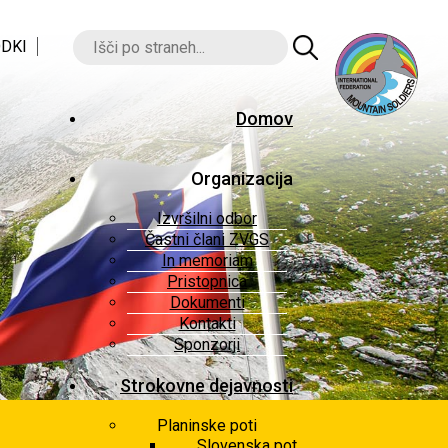
DKI
Domov
Organizacija
Izvršilni odbor
Častni člani ZVGS
In memoriam
Pristopnica
Dokumenti
Kontakti
Sponzorji
Strokovne dejavnosti
Planinske poti
Slovenska pot