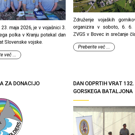
Združenje vojaških gorniko
organizira v soboto, 6. 6.
 23. maja 2026, je v vojašnici 3.
ZVGS v Bovec in srečanje čl
lnega polka v Kranju potekal dan
pod Mangartom.
rat Slovenske vojske.
Preberite več ...
e več ...
A ZA DONACIJO
DAN ODPRTIH VRAT 132.
GORSKEGA BATALJONA