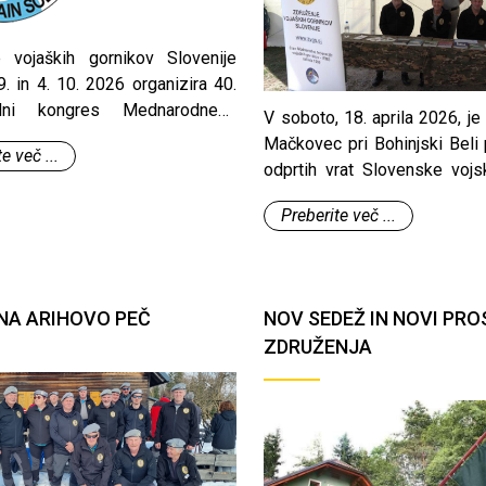
e vojaških gornikov Slovenije
. in 4. 10. 2026 organizira 40.
dni kongres Mednarodnega
V soboto, 18. aprila 2026, je 
 vojaških gornikov (IFMS), na
Mačkovec pri Bohinjski Beli
e več ...
pričakujemo udeležence iz 11
odprtih vrat Slovenske vojs
organiziral 132. gorski bataljo
Preberite več ...
NA ARIHOVO PEČ
NOV SEDEŽ IN NOVI PRO
ZDRUŽENJA