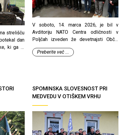
V soboto, 14. marca 2026, je bil v
Avditoriju NATO Centra odličnosti v
na strelišču
Poljčah izveden že devetnajsti Občni
 potekal dan
zbor Združenja vojaških gornikov
ke, ki ga je
Preberite več ...
Slovenije, ki je bil istočasno tudi volilni. V
n.
okviru Občnega zbora smo izvolili
novega predsednika zbora, člane
izvršnega odbora ter člane nadzornega
odbora in člane častnega razsodišča.
STORI
SPOMINSKA SLOVESNOST PRI
MEDVEDU V OTIŠKEM VRHU