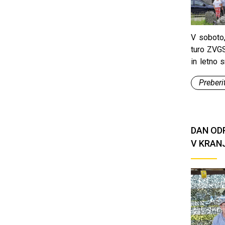
V soboto,
turo ZVGS
in letno 
Log pod 
Preberit
DAN OD
V KRAN