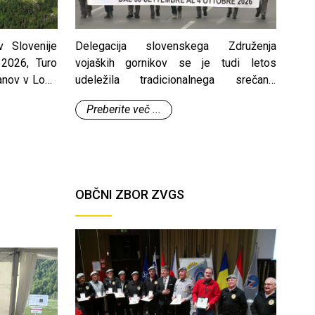
v Slovenije
Delegacija slovenskega Združenja
 2026, Turo
vojaških gornikov se je tudi letos
anov v Logu
udeležila tradicionalnega srečanja
vojaških gornikov oziroma alpinov –
Preberite več ...
Adunate, ki je letos potekala v italijanski
Genovi.
OBČNI ZBOR ZVGS