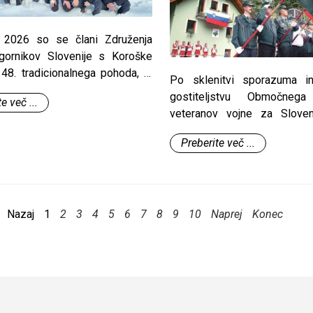
 2026 so se člani Združenja
 gornikov Slovenije s Koroške
 48. tradicionalnega pohoda, ki
Po sklenitvi sporazuma in
zira SPD Celovec in prosvetno
gostiteljstvu Območnega
e več ...
Šentjakob v Rožu v spomin na
veteranov vojne za Sloven
10. februar 1945, ki so nemški
Gorenjska, je 2. seja našeg
, gestapovci in člani Volkswehra
Preberite več ...
odbora, v petek 13. februarja
ih urah obkolili bunker pod
prostorih Doma veteranov v 
ečjo. Pri umiku iz bunkerja so
4240 Radovljica, Ljubljanska
e osvobodilne fronte.
od sedaj tudi uradni sedež Z
Nazaj
1
2
3
4
5
6
7
8
9
10
Naprej
Konec