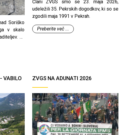
Člani ZVGS smo se 23. maja 2026,
udeležili 35. Pekrskih dogodkov, ki so se
zgodili maja 1991 v Pekrah.
nad Soriško
Preberite več ...
ga v skalo
diteljev. Ta
ateriala za
e tega dela
peljali tudi
ica.
- VABILO
ZVGS NA ADUNATI 2026