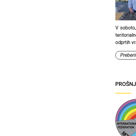
V soboto,
teritoria
odprtih v
Preberit
PROŠNJ