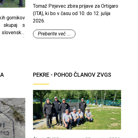
Tomaž Pirjevec zbira prijave za Ortigaro
(ITA), ki bo v času od 10. do 12. julija
kih gornikov
2026.
 skupaj s
 slovenskih
Preberite več ...
line (OZSČ
vniki drugih
organizacij
 spominske
rhornik na
KA
PEKRE - POHOD ČLANOV ZVGS