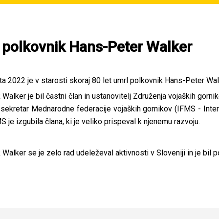
 polkovnik Hans-Peter Walker
ta 2022 je v starosti skoraj 80 let umrl polkovnik Hans-Peter Wal
 Walker je bil častni član in ustanovitelj Združenja vojaških gorn
 sekretar Mednarodne federacije vojaških gornikov (IFMS - Inter
 je izgubila člana, ki je veliko prispeval k njenemu razvoju.
 Walker se je zelo rad udeleževal aktivnosti v Sloveniji in je bi