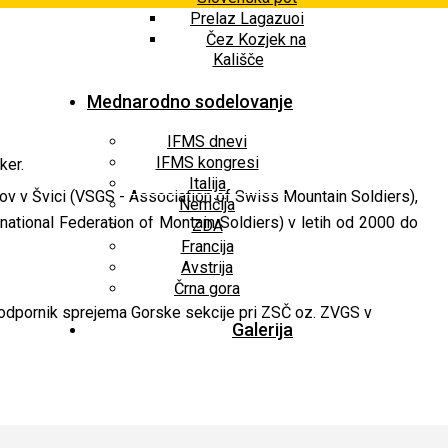
Prelaz Lagazuoi
Čez Kozjek na
Kališče
Mednarodno sodelovanje
IFMS dnevi
IFMS kongresi
ker.
Italija
ikov v Švici (VSGS - Association of Swiss Mountain Soldiers),
Nemčija
national Federation of Montain Soldiers) v letih od 2000 do
ZDA
Francija
Avstrija
Črna gora
l podpornik sprejema Gorske sekcije pri ZSČ oz. ZVGS v
Galerija