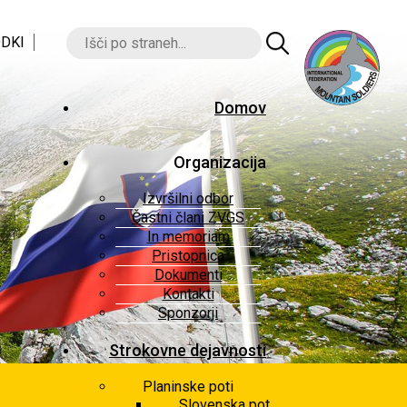
DKI
Domov
Organizacija
Izvršilni odbor
Častni člani ZVGS
In memoriam
Pristopnica
Dokumenti
Kontakti
Sponzorji
Strokovne dejavnosti
Planinske poti
Slovenska pot