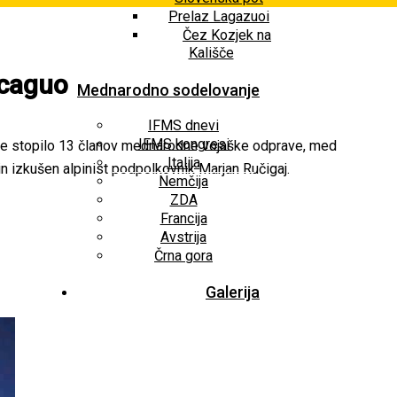
Prelaz Lagazuoi
Čez Kozjek na
Kališče
ncaguo
Mednarodno sodelovanje
IFMS dnevi
IFMS kongresi
gue stopilo 13 članov mednarodne vojaške odprave, med
Italija
in izkušen alpinist podpolkovnik Marjan Ručigaj.
Nemčija
ZDA
Francija
Avstrija
Črna gora
Galerija