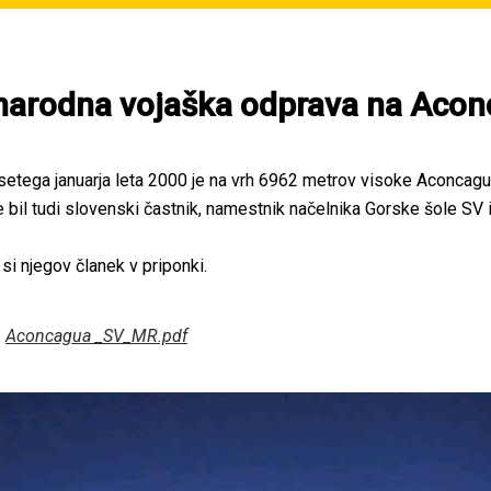
arodna vojaška odprava na Aco
setega januarja leta 2000 je na vrh 6962 metrov visoke Aconca
je bil tudi slovenski častnik, namestnik načelnika Gorske šole SV 
si njegov članek v priponki.
:
Aconcagua _SV_MR.pdf