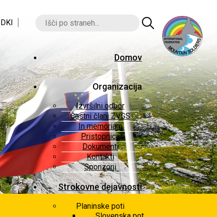
DKI
Domov
Organizacija
Izvršilni odbor
Častni člani ZVGS
In memoriam
Pristopnica
Dokumenti
Kontakti
Sponzorji
Strokovne dejavnosti
Planinske poti
Slovenska pot