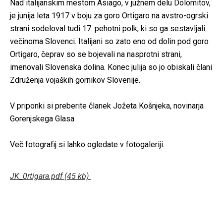
Nad italijanskim mestom Asiago, v južnem delu Dolomitov,
je junija leta 1917 v boju za goro Ortigaro na avstro-ogrski
strani sodeloval tudi 17. pehotni polk, ki so ga sestavljali
večinoma Slovenci. Italijani so zato eno od dolin pod goro
Ortigaro, čeprav so se bojevali na nasprotni strani,
imenovali Slovenska dolina. Konec julija so jo obiskali člani
Združenja vojaških gornikov Slovenije.
V priponki si preberite članek Jožeta Košnjeka, novinarja
Gorenjskega Glasa.
Več fotografij si lahko ogledate v fotogaleriji.
JK_0rtigara.pdf (45 kb)